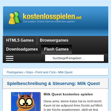
HTML5 Games
Browsergames
Downloadgames
Flash Games
Flashgames
›
Grips
›
Point and Click
›
Milk Quest
Spielbeschreibung & Steuerung:
Milk Quest
Milk Quest kostenlos spielen
Diese arme, kleine Katze hat es nicht leicht.
Kaum ist sie aufgrund ihres Dursts auf Milch
in der Küche angekommen, stellt sie fest,