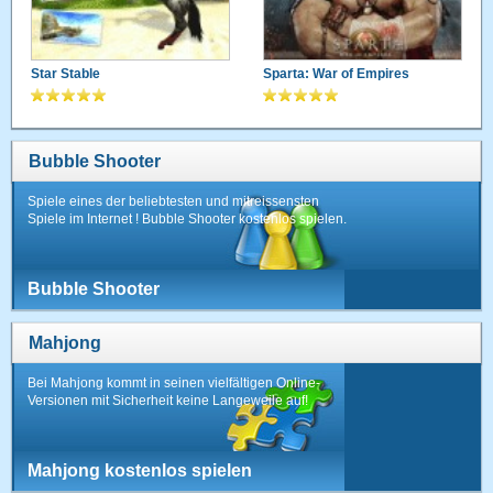
Star Stable
Sparta: War of Empires
Bubble Shooter
Spiele eines der beliebtesten und mitreissensten
Spiele im Internet ! Bubble Shooter kostenlos spielen.
Bubble Shooter
Mahjong
Bei Mahjong kommt in seinen vielfältigen Online-
Versionen mit Sicherheit keine Langeweile auf!
Mahjong kostenlos spielen