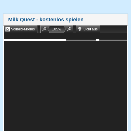
Milk Quest
- kostenlos spielen
Vollbild-Modus
105
%
Licht aus
Bookmarken
Zufallsspiel