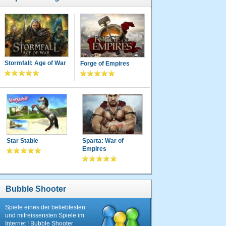
Stormfall: Age of War
Forge of Empires
Star Stable
Sparta: War of
Empires
Bubble Shooter
Spiele eines der beliebtesten
und mitreissensten Spiele im
Internet ! Bubble Shooter