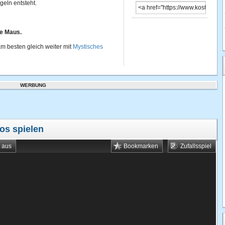
eln entsteht.
ne Maus.
m besten gleich weiter mit
Mystisches
WERBUNG
os spielen
t aus
Bookmarken
Zufallsspiel