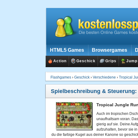
HTML5 Games
Browsergames
D
Action
Geschick
Grips
Jump
Flashgames
›
Geschick
›
Verschiedene
›
Tropical J
Spielbeschreibung & Steuerung
Tropical Jungle Ru
Auch im tropischen Dsch
unaufhaltsam voran. Das 
gierig auf sie. Deine Auf
aufzuhalten, bevor sie i
du die farbige Kugel aus deiner Kanone so geschick