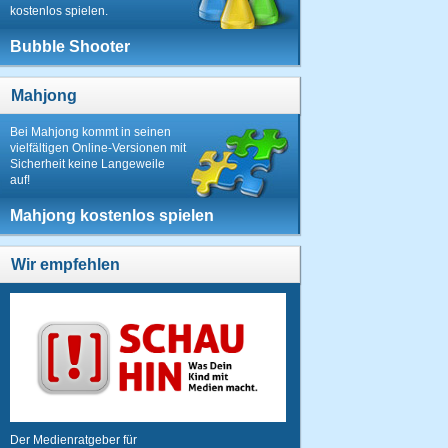
kostenlos spielen.
Bubble Shooter
Mahjong
Bei Mahjong kommt in seinen
vielfältigen Online-Versionen mit
Sicherheit keine Langeweile
auf!
Mahjong kostenlos spielen
Wir empfehlen
Der Medienratgeber für