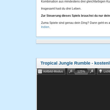
Kombination aus mindestens drei gleichfarbigen Kug
Insgesamt hast du drei Leben.
Zur Steuerung dieses Spiels brauchst du nur dei
Zuma Spiele sind genau dein Ding? Dann geht es a
Indien
.
Tropical Jungle Rumble
- kostenl
Vollbild-Modus
125
%
Lich