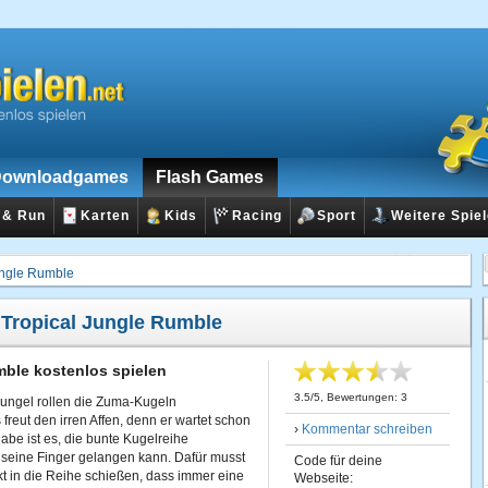
ownloadgames
Flash Games
 & Run
Karten
Kids
Racing
Sport
Weitere Spie
ungle Rumble
:
Tropical Jungle Rumble
mble kostenlos spielen
3.5
/
5
, Bewertungen:
3
ungel rollen die Zuma-Kugeln
freut den irren Affen, denn er wartet schon
›
Kommentar schreiben
gabe ist es, die bunte Kugelreihe
n seine Finger gelangen kann. Dafür musst
Code für deine
t in die Reihe schießen, dass immer eine
Webseite: