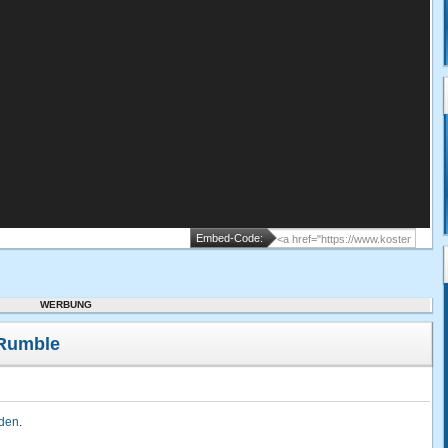
Embed-Code:
WERBUNG
 Rumble
lden
.