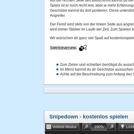
Auf der rechten Seite des Bildschirms kannst du d
Spiels ist er noch recht leer, aber je mehr Erfahru
Geschütze kannst du dort postieren. Diese unterstüt
Angreifer.
Der Feind wird stets von der linken Seite aus angrei
wird immer Stärker im Laufe der Zeit. Zum Spielen b
Wir wünschen dir ganz viel Spaß auf kostenlosspiel
Spielsteuerung:
Zum Zielen und schießen benötigst du aussch
Im Menü kannst du dir Geschütze aussuchen
Achte auf die Beschreibung zum Anfang des 
Snipedown
- kostenlos spielen
Vollbild-Modus
100
%
Lich