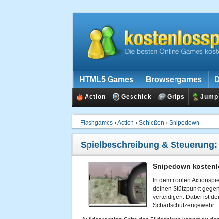
HTML5 Games
Browsergames
D
Action
Geschick
Grips
Jump
Flashgames
›
Action
›
Schießen
›
Snipedown
Spielbeschreibung & Steuerung
Snipedown kostenlo
In dem coolen Actionspi
deinen Stützpunkt gege
verteidigen. Dabei ist de
Scharfschützengewehr.