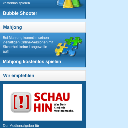
kostenlos spielen.
Bubble Shooter
Mahjong
Bei Mahjong kommt in seinen
vielfältigen Online-Versionen mit
Sicherheit keine Langeweile
auf!
Mahjong kostenlos spielen
Wir empfehlen
Der Medienratgeber für