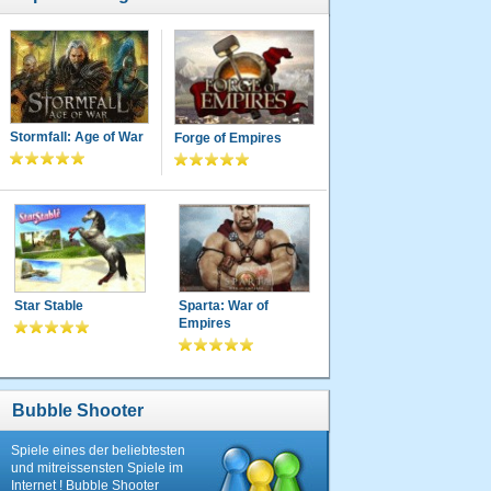
Stormfall: Age of War
Forge of Empires
Star Stable
Sparta: War of
Empires
Bubble Shooter
Spiele eines der beliebtesten
und mitreissensten Spiele im
Internet ! Bubble Shooter