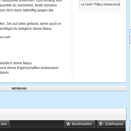
en Stützpunkt erkennen. Zum Anfang des
ngspunkte du sammelst, desto bessere
zen dich dann tatkräftig gegen die
fen. Sei auf alles gefasst, denn auch er
enötigst du lediglich deine Maus.
en.net!
ließlich deine Maus
 und deine Eigenschaften verbessern
Spiels
WERBUNG
t aus
Bookmarken
Zufallsspiel