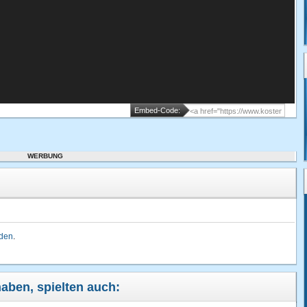
Embed-Code:
WERBUNG
lden
.
haben, spielten auch: