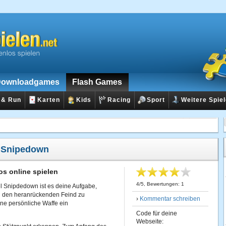
ownloadgames
Flash Games
 & Run
Karten
Kids
Racing
Sport
Weitere Spie
:
Snipedown
s online spielen
4
/
5
, Bewertungen:
1
el Snipdedown ist es deine Aufgabe,
n den heranrückenden Feind zu
›
Kommentar schreiben
ine persönliche Waffe ein
Code für deine
Webseite: