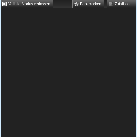
Vollbild-Modus verlassen
Bookmarken
Zufallsspiel
HTML5 Games
Browsergames
Downloadgames
Flash Games
Flashgames
›
Geschick
›
Verschiedene
›
Jelly Go
Spielbeschreibung & Steuerung:
Jelly Go
Jelly Go kostenlos spielen
Das Königreich der guten Glibberblasen
wird von den bösen, teuflischen
Glibberblasen angegriffen. Deine Aufgabe