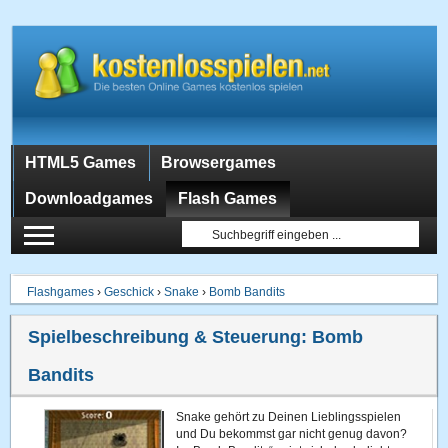
HTML5 Games
Browsergames
Downloadgames
Flash Games
Flashgames
›
Geschick
›
Snake
›
Bomb Bandits
Spielbeschreibung & Steuerung:
Bomb
Bandits
Snake gehört zu Deinen Lieblingsspielen
und Du bekommst gar nicht genug davon?