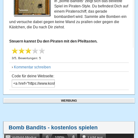
In „Bomb Bandits“ zeigt sich das beliebte
Spiel im Piraten-Style. Du befindest Dich auf
einem Piratenschiff, das gerade
bombardiert wird. Sammle alle Bomben ein
und versuche dabei gegen keine Wand zu prallen oder gegen die
Kästchen, die Du nach Dir ziehst.
Steuern kannst Du den Piraten mit den Pfeiltasten.
3
/
5
, Bewertungen:
5
›
Kommentar schreiben
Code für deine Webseite:
WERBUNG
Bomb Bandits
- kostenlos spielen
Vollbild-Modus
100
%
Licht aus