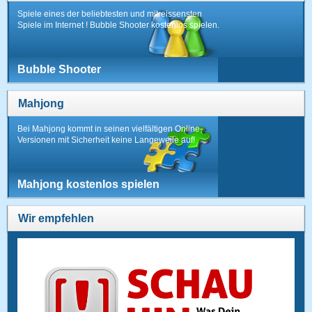
Spiele eines der beliebtesten und mitreissensten
Spiele im Internet ! Bubble Shooter kostenlos spielen.
Bubble Shooter
Mahjong
Bei Mahjong kommt in seinen vielfältigen Online-
Versionen mit Sicherheit keine Langeweile auf!
Mahjong kostenlos spielen
Wir empfehlen