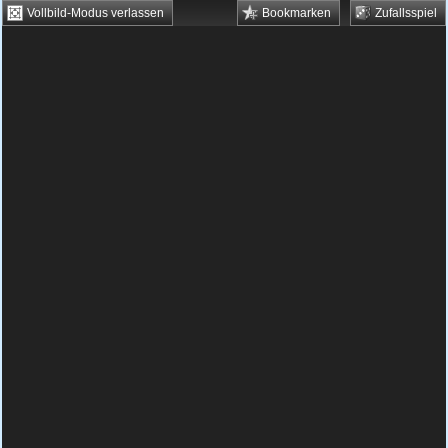
Vollbild-Modus verlassen
Bookmarken
Zufallsspiel
HTML5 Games
Browsergames
Downloadgames
Flash Games
Flashgames
›
Action
›
Turmverteidigung
›
Insel Tower Defense
Spielbeschreibung & Steuerung:
Insel Tower
Defense
Insel Tower Defense kostenlos
spielen