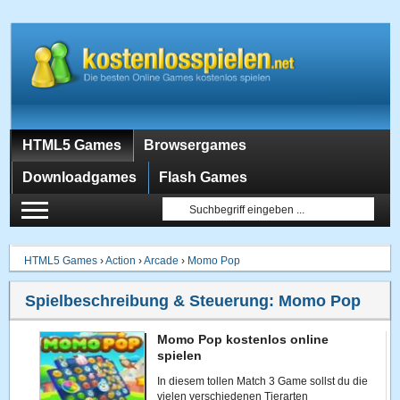
HTML5 Games
Browsergames
Downloadgames
Flash Games
HTML5 Games
›
Action
›
Arcade
›
Momo Pop
Spielbeschreibung & Steuerung:
Momo Pop
Momo Pop kostenlos online
spielen
In diesem tollen Match 3 Game sollst du die
vielen verschiedenen Tierarten