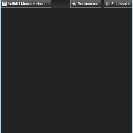
Vollbild-Modus verlassen
Bookmarken
Zufallsspiel
HTML5 Games
Browsergames
Downloadgames
Flash Games
Flashgames
›
Geschick
›
Verschiedene
›
Indiana Jonahs
Spielbeschreibung & Steuerung:
Indiana
Jonahs
Indiana Jonahs kostenlos online
spielen