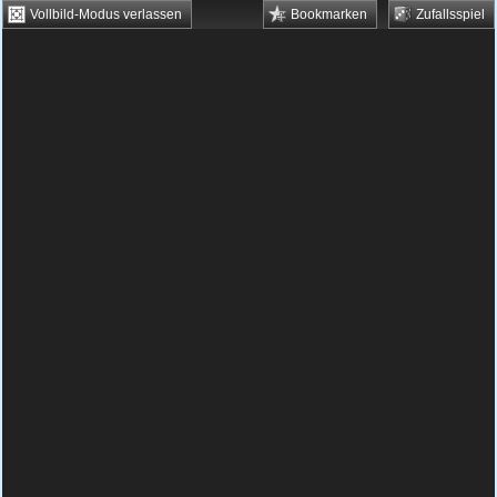
Vollbild-Modus verlassen
Bookmarken
Zufallsspiel
HTML5 Games
Browsergames
Downloadgames
Flash Games
Flashgames
›
Grips
›
Rätsel
›
I am the atom
Spielbeschreibung & Steuerung:
I am the
atom
I am the atom kostenlos spielen
Deine Aufgabe in diesem tollen Spiel ist es,