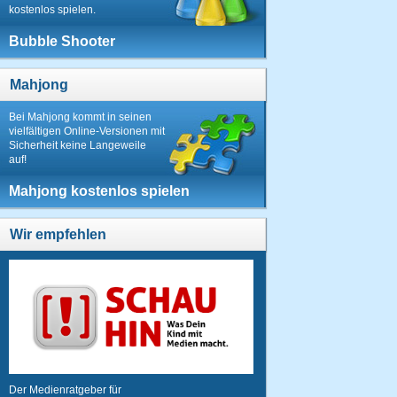
kostenlos spielen.
Bubble Shooter
Mahjong
Bei Mahjong kommt in seinen
vielfältigen Online-Versionen mit
Sicherheit keine Langeweile
auf!
Mahjong kostenlos spielen
Wir empfehlen
Der Medienratgeber für