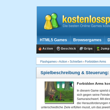
HTML5 Games
Browsergames
D
Action
Geschick
Grips
Jump
Flashgames
›
Action
›
Schießen
›
Forbidden Arms
Spielbeschreibung & Steuerung
Forbidden Arms kos
In diesem Game spielst 
sich gegen seine Feinde 
Samuraischwert. Mit die
die Herausforderungen m
unterschiedliche Ziele erfüllen musst, um das jewei