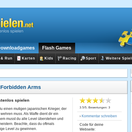
ownloadgames
Flash Games
 & Run
Karten
Kids
Racing
Sport
Weitere Spie
:
Forbidden Arms
tenlos spielen
3.5
/
5
, Bewertungen:
3
du einen mutigen japanischen Krieger, der
wehren muss. Als Waffe dient dir ein
›
Kommentar schreiben
sem musst du alle Level überstehen und
eistern. Beachte, dass du oftmals
Code für deine
lige Level zu gewinnen.
Webseite: