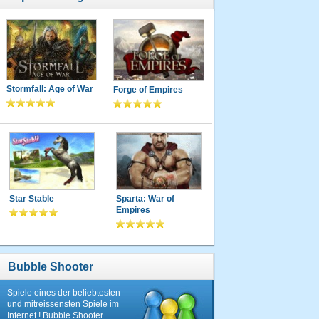
Stormfall: Age of War
Forge of Empires
Star Stable
Sparta: War of
Empires
Bubble Shooter
Spiele eines der beliebtesten
und mitreissensten Spiele im
Internet ! Bubble Shooter