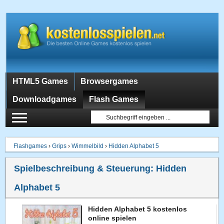
HTML5 Games
Browsergames
Downloadgames
Flash Games
Flashgames
›
Grips
›
Wimmelbild
›
Hidden Alphabet 5
Spielbeschreibung & Steuerung:
Hidden
Alphabet 5
Hidden Alphabet 5 kostenlos
online spielen