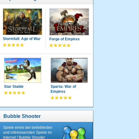
Stormfall: Age of War
Forge of Empires
Star Stable
Sparta: War of
Empires
Bubble Shooter
Spiele eines der beliebtesten
und mitreissensten Spiele im
Internet ! Bubble Shooter