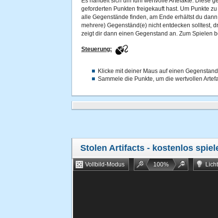
Es handelt sich um fünf wertvolle Artefakte. Diese 
geforderten Punkten freigekauft hast. Um Punkte z
alle Gegenstände finden, am Ende erhältst du dann
mehrere) Gegenständ(e) nicht entdecken solltest, dr
zeigt dir dann einen Gegenstand an. Zum Spielen be
Steuerung:
Klicke mit deiner Maus auf einen Gegenstand
Sammele die Punkte, um die wertvollen Artefa
Stolen Artifacts
- kostenlos spiel
Vollbild-Modus
100
%
Lich