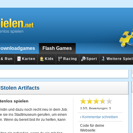
ownloadgames
Flash Games
 & Run
Karten
Kids
Racing
Sport
Weitere Spie
:
Stolen Artifacts
stenlos spielen
3.5
/
5
, Bewertungen:
5
izistin und dazu noch recht neu in dem Job.
de sie ins Stadtmuseum gerufen, um einen
›
Kommentar schreiben
n. Wenn du bereit bist ihr zu helfen, kann
Code für deine
Webseite: