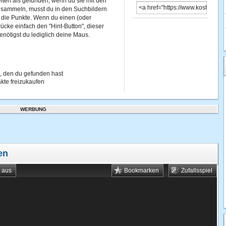
gelten als gefunden, wenn du sie mit den
u sammeln, musst du in den Suchbildern
 die Punkte. Wenn du einen (oder
ücke einfach den "Hint-Button", dieser
nötigst du lediglich deine Maus.
, den du gefunden hast
kte freizukaufen
WERBUNG
en
t aus
Bookmarken
Zufallsspiel