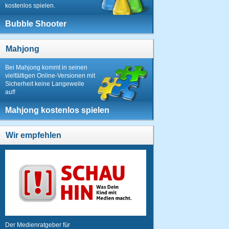
kostenlos spielen.
Bubble Shooter
Mahjong
Bei Mahjong kommt in seinen
vielfältigen Online-Versionen mit
Sicherheit keine Langeweile
auf!
Mahjong kostenlos spielen
Wir empfehlen
Der Medienratgeber für