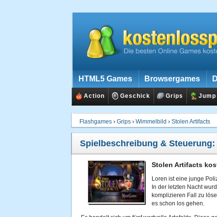
HTML5 Games
Browsergames
D
Action
Geschick
Grips
Jump
Flashgames
›
Grips
›
Wimmelbild
›
Stolen Artifacts
Spielbeschreibung & Steuerung
Stolen Artifacts ko
Loren ist eine junge Pol
In der letzten Nacht wur
komplizieren Fall zu löse
es schon los gehen.