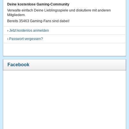
Deine kostenlose Gaming-Community
Verwalte einfach Deine Lieblingsspiele und diskutiere mit anderen
Mitgliedern.
Bereits 35463 Gaming-Fans sind dabei!
›
Jetzt kostenlos anmelden
›
Passwort vergessen?
Facebook