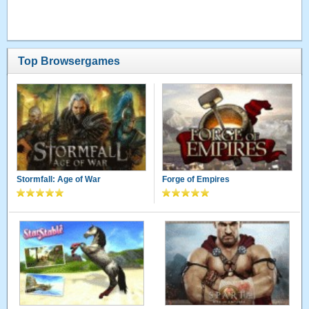
Top Browsergames
Stormfall: Age of War
Forge of Empires