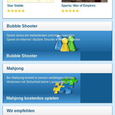
Star Stable
Sparta: War of Empires
Bubble Shooter
Spiele eines der beliebtesten und mitreissensten
Spiele im Internet ! Bubble Shooter kostenlos spielen.
Bubble Shooter
Mahjong
Bei Mahjong kommt in seinen vielfältigen Online-
Versionen mit Sicherheit keine Langeweile auf!
Mahjong kostenlos spielen
Wir empfehlen