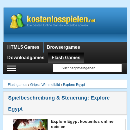
HTML5 Games
Browsergames
Downloadgames
Flash Games
Flashgames
›
Grips
›
Wimmelbild
›
Explore Egypt
Spielbeschreibung & Steuerung:
Explore
Egypt
Explore Egypt kostenlos online
spielen