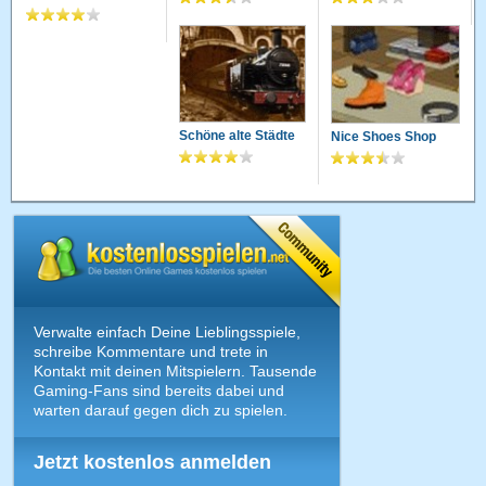
Schöne alte Städte
Nice Shoes Shop
Verwalte einfach Deine Lieblingsspiele,
schreibe Kommentare und trete in
Kontakt mit deinen Mitspielern. Tausende
Gaming-Fans sind bereits dabei und
warten darauf gegen dich zu spielen.
Jetzt kostenlos anmelden