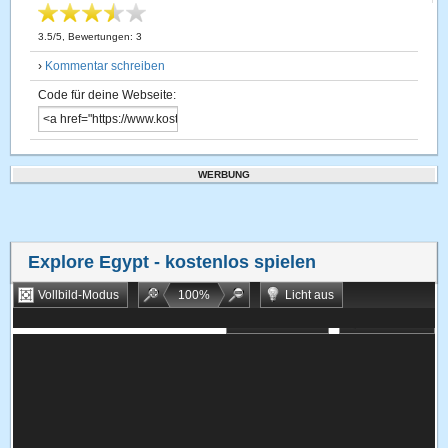
3.5
/
5
, Bewertungen:
3
›
Kommentar schreiben
Code für deine Webseite:
WERBUNG
Explore Egypt
- kostenlos spielen
Vollbild-Modus
100
%
Licht aus
Bookmarken
Zufallsspiel