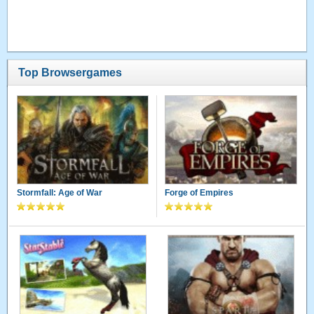
Top Browsergames
Stormfall: Age of War
Forge of Empires