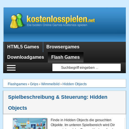
HTML5 Games
Browsergames
Downloadgames
Flash Games
Flashgames
›
Grips
›
Wimmelbild
›
Hidden Objects
Spielbeschreibung & Steuerung:
Hidden
Objects
Finde in Hidden Objects die gesuchten
Objekte. Im unteren Spielbereich wird Dir