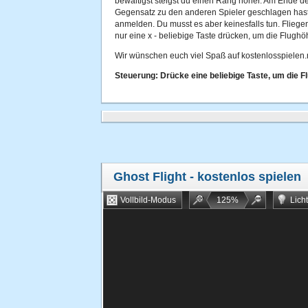
bewältigst steigst du einen Rang höher. Am Ende d
Gegensatz zu den anderen Spieler geschlagen hast
anmelden. Du musst es aber keinesfalls tun. Fliegen
nur eine x - beliebige Taste drücken, um die Flughö
Wir wünschen euch viel Spaß auf kostenlosspielen.
Steuerung: Drücke eine beliebige Taste, um die F
Ghost Flight
- kostenlos spielen
Vollbild-Modus
125
%
Lich