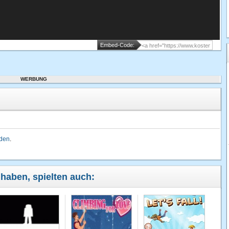
Embed-Code:
WERBUNG
lden
.
t haben, spielten auch: