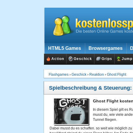
HTML5 Games
Browsergames
D
Action
Geschick
Grips
Jump
Flashgames
›
Geschick
›
Reaktion
›
Ghost Flight
Spielbeschreibung & Steuerung
Ghost Flight kosten
In diesem Spiel gilt es 
musst du, wie viele ande
Tunnel fliegen.
Dabei musst du es schaffen. so weit wie möglich zu 