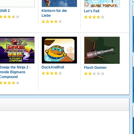
Shift 2
Klettern für die
Let's Fall
Liebe
Bowja the Ninja 2 -
DuckAndRoll
Flash Gunner
Inside Bigmans
Compound