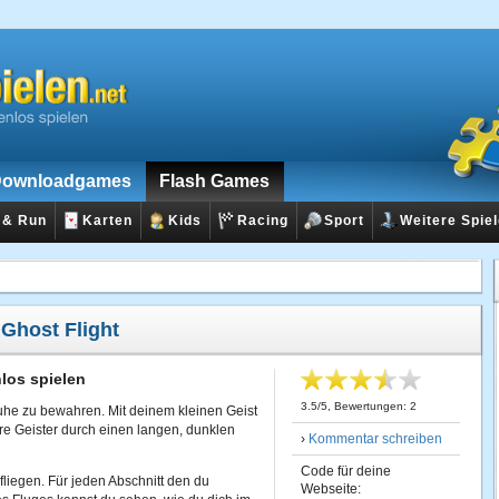
ownloadgames
Flash Games
 & Run
Karten
Kids
Racing
Sport
Weitere Spie
:
Ghost Flight
los spielen
3.5
/
5
, Bewertungen:
2
Ruhe zu bewahren. Mit deinem kleinen Geist
re Geister durch einen langen, dunklen
›
Kommentar schreiben
Code für deine
fliegen. Für jeden Abschnitt den du
Webseite: