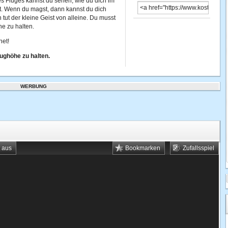
es Fluges kannst du sehen, wie du dich im
. Wenn du magst, dann kannst du dich
 tut der kleine Geist von alleine. Du musst
he zu halten.
net!
lughöhe zu halten.
WERBUNG
t aus
Bookmarken
Zufallsspiel