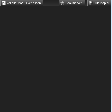
Vollbild-Modus verlassen
Bookmarken
Zufallsspiel
HTML5 Games
Browsergames
Downloadgames
Flash Games
Flashgames
›
Karten
›
Memory
›
Garfield Memory Game
Spielbeschreibung & Steuerung:
Garfield
Memory Game
Der freche Kater Garfield hat wieder einmal
eine neue Aufgabe für Dich. Und zwar