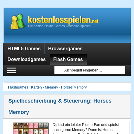
HTML5 Games
Browsergames
Downloadgames
Flash Games
Flashgames
›
Karten
›
Memory
›
Horses Memory
Spielbeschreibung & Steuerung:
Horses
Memory
Du bist ein totaler Pferde-Fan und spielst
auch gerne Memory? Dann ist Horses