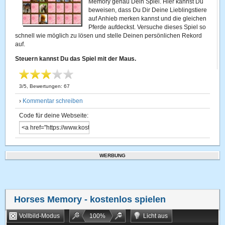
Memory genau Dein Spiel. Hier kannst Du
beweisen, dass Du Dir Deine Lieblingstiere
auf Anhieb merken kannst und die gleichen
Pferde aufdeckst. Versuche dieses Spiel so
schnell wie möglich zu lösen und stelle Deinen persönlichen Rekord
auf.
Steuern kannst Du das Spiel mit der Maus.
3
/
5
, Bewertungen:
67
›
Kommentar schreiben
Code für deine Webseite:
WERBUNG
Horses Memory
- kostenlos spielen
Vollbild-Modus
100
%
Licht aus