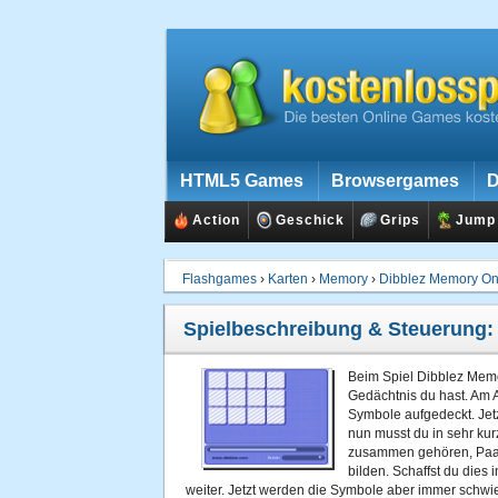
HTML5 Games
Browsergames
D
Action
Geschick
Grips
Jump
Flashgames
›
Karten
›
Memory
›
Dibblez Memory On
Spielbeschreibung & Steuerung
Beim Spiel Dibblez Memo
Gedächtnis du hast. Am A
Symbole aufgedeckt. Jetz
nun musst du in sehr kur
zusammen gehören, Paar
bilden. Schaffst du dies 
weiter. Jetzt werden die Symbole aber immer schwie