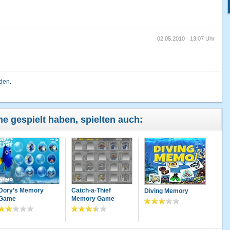
02.05.2010 · 13:07 Uhr
lden
.
ne gespielt haben, spielten auch:
Dory’s Memory
Catch-a-Thief
Diving Memory
Game
Memory Game