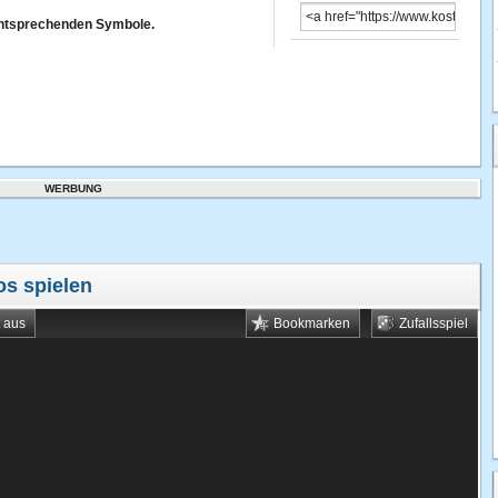
 entsprechenden Symbole.
WERBUNG
os spielen
t aus
Bookmarken
Zufallsspiel