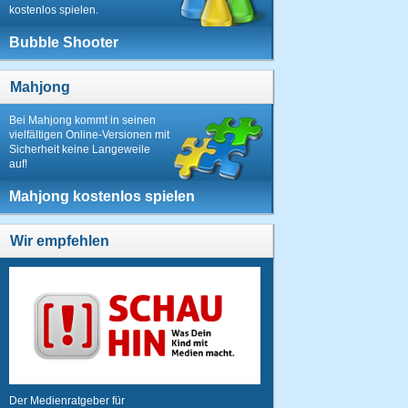
kostenlos spielen.
Bubble Shooter
Mahjong
Bei Mahjong kommt in seinen
vielfältigen Online-Versionen mit
Sicherheit keine Langeweile
auf!
Mahjong kostenlos spielen
Wir empfehlen
Der Medienratgeber für