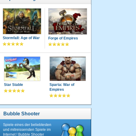
Stormfall: Age of War
Forge of Empires
Star Stable
Sparta: War of
Empires
Bubble Shooter
Spiele eines der beliebtesten
und mitreissensten Spiele im
Internet ! Bubble Shooter