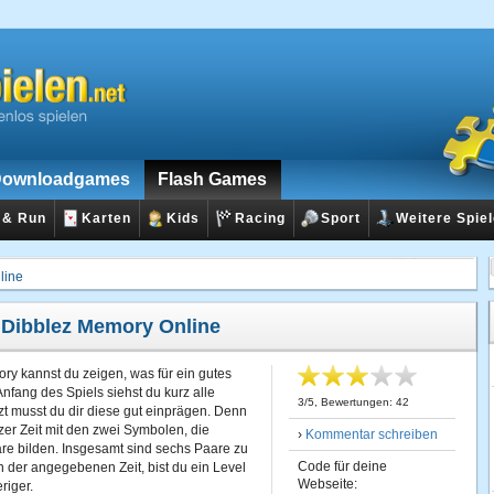
ownloadgames
Flash Games
 & Run
Karten
Kids
Racing
Sport
Weitere Spie
line
:
Dibblez Memory Online
ry kannst du zeigen, was für ein gutes
nfang des Spiels siehst du kurz alle
3
/
5
, Bewertungen:
42
t musst du dir diese gut einprägen. Denn
zer Zeit mit den zwei Symbolen, die
›
Kommentar schreiben
e bilden. Insgesamt sind sechs Paare zu
Code für deine
in der angegebenen Zeit, bist du ein Level
Webseite:
riger.