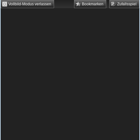
Vollbild-Modus verlassen
Bookmarken
Zufallsspiel
HTML5 Games
Browsergames
Downloadgames
Flash Games
Flashgames
›
Weitere Spiele
›
Zeitmanagement
›
Frenzy Salon
Spielbeschreibung & Steuerung:
Frenzy
Salon
Frenzy Salon kostenlos online
spielen