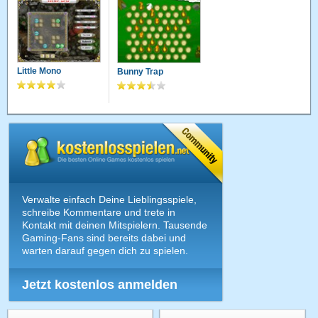
Little Mono
Bunny Trap
Verwalte einfach Deine Lieblingsspiele,
schreibe Kommentare und trete in
Kontakt mit deinen Mitspielern. Tausende
Gaming-Fans sind bereits dabei und
warten darauf gegen dich zu spielen.
Jetzt kostenlos anmelden