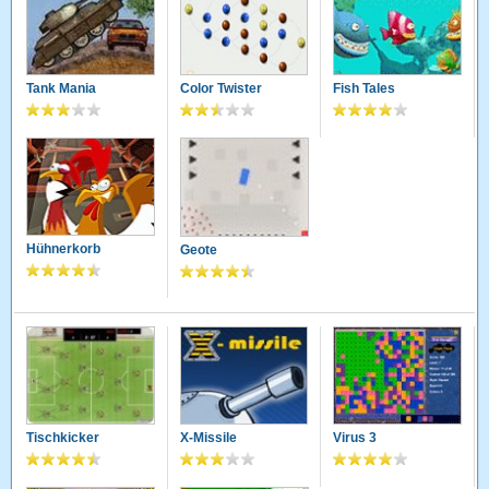
Tank Mania
Color Twister
Fish Tales
Hühnerkorb
Geote
Tischkicker
X-Missile
Virus 3