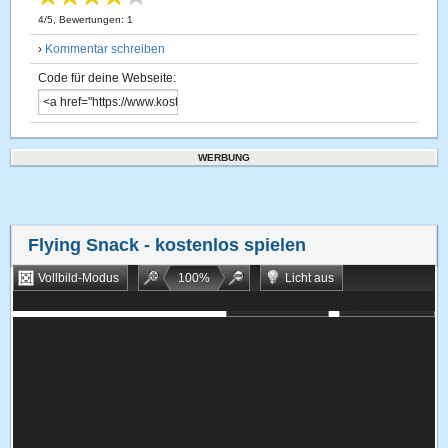
4
/
5
, Bewertungen:
1
›
Kommentar schreiben
Code für deine Webseite:
WERBUNG
Flying Snack
- kostenlos spielen
Vollbild-Modus
100
%
Licht aus
Bookmarken
Zufallsspiel