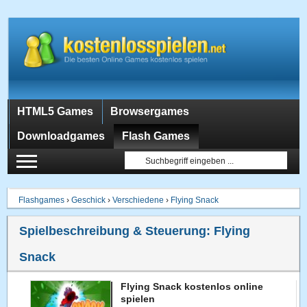
HTML5 Games
Browsergames
Downloadgames
Flash Games
Flashgames
›
Geschick
›
Verschiedene
›
Flying Snack
Spielbeschreibung & Steuerung:
Flying
Snack
Flying Snack kostenlos online
spielen