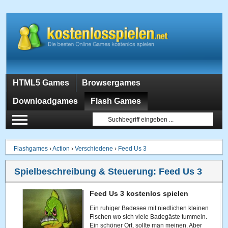
HTML5 Games
Browsergames
Downloadgames
Flash Games
Flashgames
›
Action
›
Verschiedene
›
Feed Us 3
Spielbeschreibung & Steuerung:
Feed Us 3
Feed Us 3 kostenlos spielen
Ein ruhiger Badesee mit niedlichen kleinen
Fischen wo sich viele Badegäste tummeln.
Ein schöner Ort, sollte man meinen. Aber