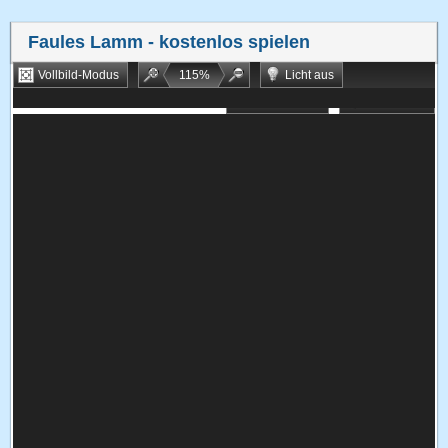
Faules Lamm
- kostenlos spielen
Vollbild-Modus
115
%
Licht aus
Bookmarken
Zufallsspiel