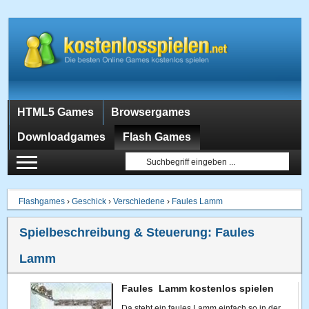
HTML5 Games
Browsergames
Downloadgames
Flash Games
Flashgames
›
Geschick
›
Verschiedene
›
Faules Lamm
Spielbeschreibung & Steuerung:
Faules
Lamm
Faules Lamm kostenlos spielen
Da steht ein faules Lamm einfach so in der