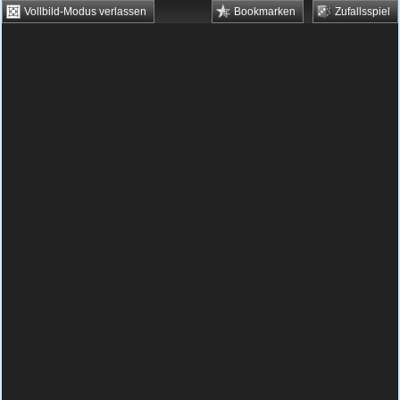
Vollbild-Modus verlassen
Bookmarken
Zufallsspiel
HTML5 Games
Browsergames
Downloadgames
Flash Games
Flashgames
›
Geschick
›
Breakout
›
Eine und Kleine
Spielbeschreibung & Steuerung:
Eine und
Kleine
Hilf den zwei Figuren „Eine“ und „Kleine“
durch das verwirrende Labyrinth. Sammle