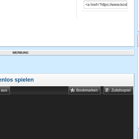
WERBUNG
enlos spielen
t aus
Bookmarken
Zufallsspiel