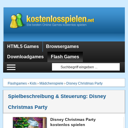
HTML5 Games
Browsergames
Downloadgames
Flash Games
Flashgames
›
Kids
›
Mädchenspiele
›
Disney Christmas Party
Spielbeschreibung & Steuerung:
Disney
Christmas Party
Disney Christmas Party
kostenlos spielen