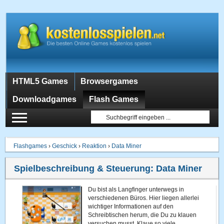
HTML5 Games
Browsergames
Downloadgames
Flash Games
Flashgames
›
Geschick
›
Reaktion
›
Data Miner
Spielbeschreibung & Steuerung:
Data Miner
Du bist als Langfinger unterwegs in
verschiedenen Büros. Hier liegen allerlei
wichtiger Informationen auf den
Schreibtischen herum, die Du zu klauen
versuchen musst. Klaue so viele