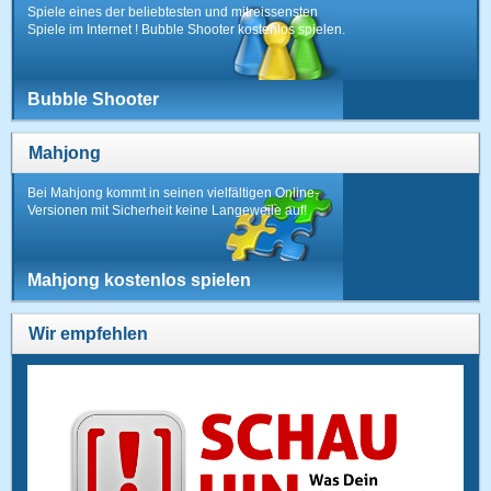
Spiele eines der beliebtesten und mitreissensten
Spiele im Internet ! Bubble Shooter kostenlos spielen.
Bubble Shooter
Mahjong
Bei Mahjong kommt in seinen vielfältigen Online-
Versionen mit Sicherheit keine Langeweile auf!
Mahjong kostenlos spielen
Wir empfehlen