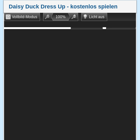
Daisy Duck Dress Up
- kostenlos spielen
Vollbild-Modus
100
%
Licht aus
Bookmarken
Zufallsspiel