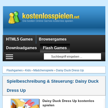
HTML5 Games
Browsergames
Downloadgames
Flash Games
Flashgames
›
Kids
›
Mädchenspiele
›
Daisy Duck Dress Up
Spielbeschreibung & Steuerung:
Daisy Duck
Dress Up
Daisy Duck Dress Up kostenlos
spielen