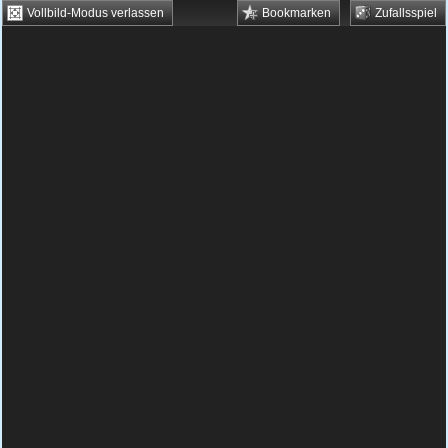
Vollbild-Modus verlassen
Bookmarken
Zufallsspiel
HTML5 Games
Browsergames
Downloadgames
Flash Games
Flashgames
›
Geschick
›
Verschiedene
›
Crasy Golf Cart 2
Spielbeschreibung & Steuerung:
Crasy Golf
Cart 2
Crasy Golf Cart 2 kostenlos
spielen