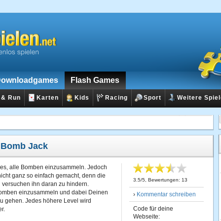
ownloadgames
Flash Games
 & Run
Karten
Kids
Racing
Sport
Weitere Spie
:
Bomb Jack
 es, alle Bomben einzusammeln. Jedoch
nicht ganz so einfach gemacht, denn die
3.5
/
5
, Bewertungen:
13
ersuchen ihn daran zu hindern.
Bomben einzusammeln und dabei Deinen
›
Kommentar schreiben
 gehen. Jedes höhere Level wird
Code für deine
r.
Webseite: