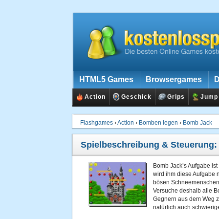
HTML5 Games
Browsergames
D
Action
Geschick
Grips
Jump
Flashgames
›
Action
›
Bomben legen
›
Bomb Jack
Spielbeschreibung & Steuerung
Bomb Jack’s Aufgabe ist
wird ihm diese Aufgabe 
bösen Schneemenschen v
Versuche deshalb alle 
Gegnern aus dem Weg zu
natürlich auch schwierige