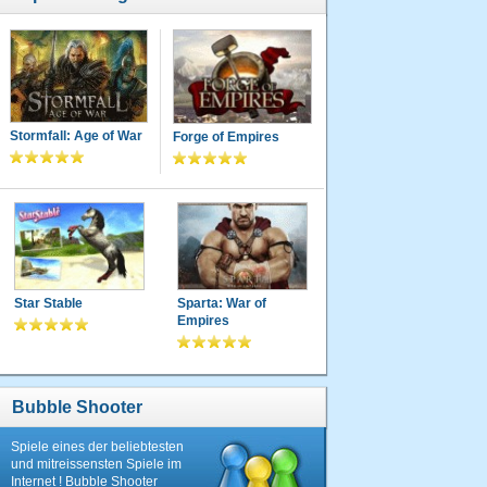
Stormfall: Age of War
Forge of Empires
Star Stable
Sparta: War of
Empires
Bubble Shooter
Spiele eines der beliebtesten
und mitreissensten Spiele im
Internet ! Bubble Shooter