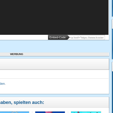
Embed-Code:
WERBUNG
lden
.
haben, spielten auch: