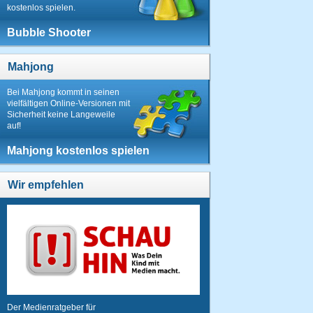
kostenlos spielen.
Bubble Shooter
Mahjong
Bei Mahjong kommt in seinen
vielfältigen Online-Versionen mit
Sicherheit keine Langeweile
auf!
Mahjong kostenlos spielen
Wir empfehlen
Der Medienratgeber für