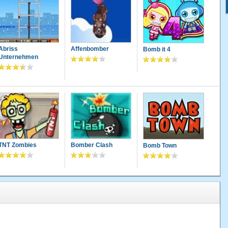
Abriss
Affenbomber
Bomb it 4
Unternehmen
TNT Zombies
Bomber Clash
Bomb Town