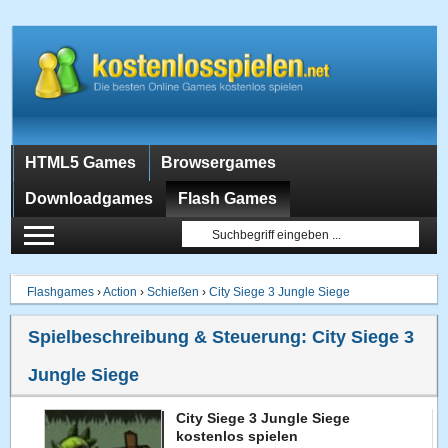
HTML5 Games
Browsergames
Downloadgames
Flash Games
Flashgames
›
Action
›
Schießen
›
City Siege 3 Jungle Siege
Spielbeschreibung & Steuerung:
City Siege 3
Jungle Siege
City Siege 3 Jungle Siege
kostenlos spielen