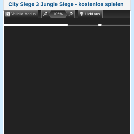
City Siege 3 Jungle Siege
- kostenlos spielen
Vollbild-Modus
105
%
Licht aus
Bookmarken
Zufallsspiel