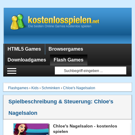
HTML5 Games
Browsergames
Downloadgames
Flash Games
Flashgames
›
Kids
›
Schminken
›
Chloe's Nagelsalon
Spielbeschreibung & Steuerung:
Chloe's
Nagelsalon
Chloe's Nagelsalon - kostenlos
spielen