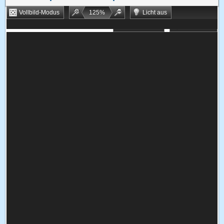
Vollbild-Modus
125
%
Licht aus
Bookmarken
Zufallsspiel