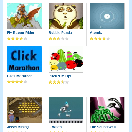
Fly Raptor Rider
Bubble Panda
Atomic
Click Marathon
Click 'Em Up!
Jewel Mining
G Witch
The Sound Walk