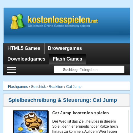
HTML5 Games
Browsergames
Downloadgames
Flash Games
Flashgames
›
Geschick
›
Reaktion
›
Cat Jump
Spielbeschreibung & Steuerung:
Cat Jump
Cat Jump kostenlos spielen
Der Weg ist das Ziel, heißt es in diesem
Spiel, denn er ermöglicht der Katze hoch
hinaus zu kommen. Auf dem Weg liegen