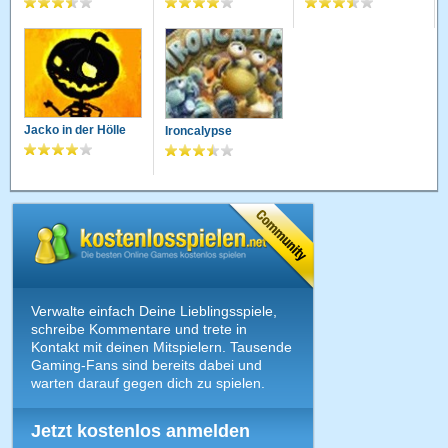
Jacko in der Hölle
Ironcalypse
Verwalte einfach Deine Lieblingsspiele,
schreibe Kommentare und trete in
Kontakt mit deinen Mitspielern. Tausende
Gaming-Fans sind bereits dabei und
warten darauf gegen dich zu spielen.
Jetzt kostenlos anmelden