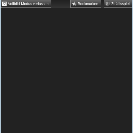
Vollbild-Modus verlassen
Bookmarken
Zufallsspiel
HTML5 Games
Browsergames
Downloadgames
Flash Games
Flashgames
›
Action
›
Kämpfen
›
Castaway 2
Spielbeschreibung & Steuerung:
Castaway 2
Castaway 2 kostenlos spielen
Gestrandet auf einer Inselngruppe liegt es
nun an dir, das Beste aus der Situation zu
machen. Nur welches Geheimnis verbirgt zu