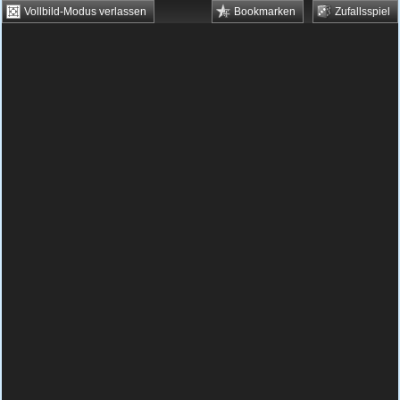
Vollbild-Modus verlassen
Bookmarken
Zufallsspiel
HTML5 Games
Browsergames
Downloadgames
Flash Games
Flashgames
›
Action
›
Schießen
›
Captain Dougy
Spielbeschreibung & Steuerung:
Captain
Dougy
Captain Dougy kostenlos
spielen