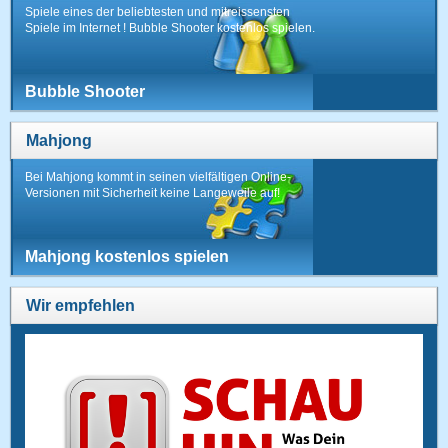
Spiele eines der beliebtesten und mitreissensten
Spiele im Internet ! Bubble Shooter kostenlos spielen.
Bubble Shooter
Mahjong
Bei Mahjong kommt in seinen vielfältigen Online-
Versionen mit Sicherheit keine Langeweile auf!
Mahjong kostenlos spielen
Wir empfehlen