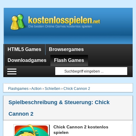
HTML5 Games
Browsergames
Downloadgames
Flash Games
Flashgames
›
Action
›
Schießen
›
Chick Cannon 2
Spielbeschreibung & Steuerung:
Chick
Cannon 2
Chick Cannon 2 kostenlos
spielen