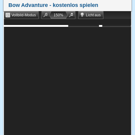
Bow Advanture
- kostenlos spielen
Vollbild-Modus
150
%
Licht aus
Bookmarken
Zufallsspiel