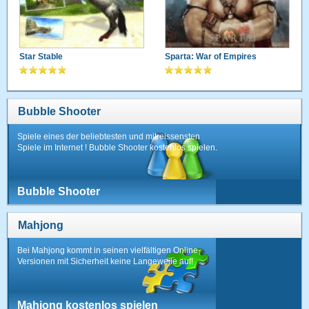
Star Stable
Sparta: War of Empires
Bubble Shooter
Spiele eines der beliebtesten und mitreissensten
Spiele im Internet ! Bubble Shooter kostenlos spielen.
Bubble Shooter
Mahjong
Bei Mahjong kommt in seinen vielfältigen Online-
Versionen mit Sicherheit keine Langeweile auf!
Mahjong kostenlos spielen