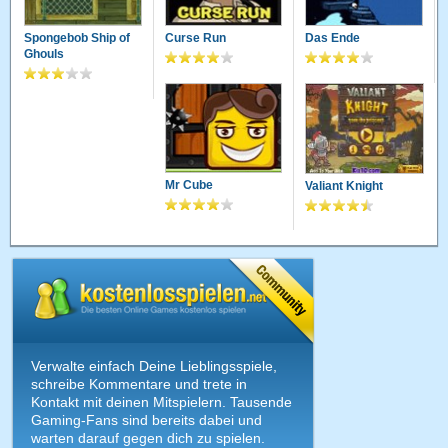
Spongebob Ship of
Curse Run
Das Ende
Ghouls
Mr Cube
Valiant Knight
Verwalte einfach Deine Lieblingsspiele,
schreibe Kommentare und trete in
Kontakt mit deinen Mitspielern. Tausende
Gaming-Fans sind bereits dabei und
warten darauf gegen dich zu spielen.