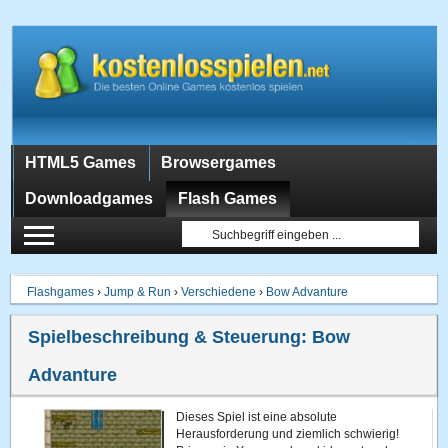
HTML5 Games
Browsergames
Downloadgames
Flash Games
Flashgames
›
Jump & Run
›
Verschiedene
›
Bow Advanture
Spielbeschreibung & Steuerung:
Bow
Advanture
Dieses Spiel ist eine absolute
Herausforderung und ziemlich schwierig!