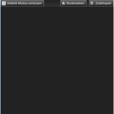
Vollbild-Modus verlassen
Bookmarken
Zufallsspiel
HTML5 Games
Browsergames
Downloadgames
Flash Games
Flashgames
›
Geschick
›
Reaktion
›
Bier jonglieren
Spielbeschreibung & Steuerung:
Bier
jonglieren
Bier jonglieren kostenlos spielen
In diesem Spiel kann man vielleicht sehen,