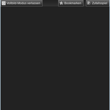
Vollbild-Modus verlassen
Bookmarken
Zufallsspiel
HTML5 Games
Browsergames
Downloadgames
Flash Games
Flashgames
›
Action
›
Piratenspiele
›
Awesome Pirates
Spielbeschreibung & Steuerung:
Awesome
Pirates
Awesome Pirates kostenlos
spielen