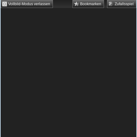
Vollbild-Modus verlassen
Bookmarken
Zufallsspiel
HTML5 Games
Browsergames
Downloadgames
Flash Games
Flashgames
›
Geschick
›
Reaktion
›
Acid Panic
Spielbeschreibung & Steuerung:
Acid Panic
Acid Panic kostenlos spielen
Wenn in einem Chemiewerk Säure ausläuft,
dann herrscht große Panik. In diesem Game
ist es ähnlich. Der arme Mitarbeiter, in