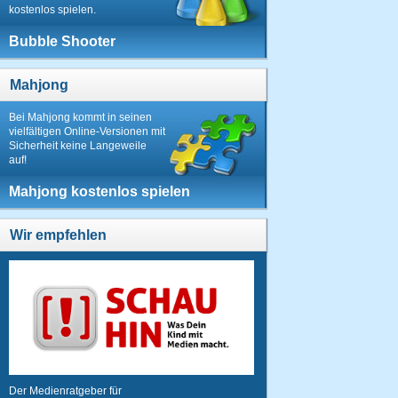
kostenlos spielen.
Bubble Shooter
Mahjong
Bei Mahjong kommt in seinen
vielfältigen Online-Versionen mit
Sicherheit keine Langeweile
auf!
Mahjong kostenlos spielen
Wir empfehlen
Der Medienratgeber für