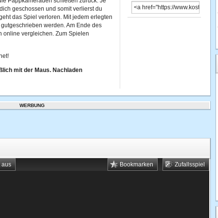
ch die Pappkameraden schießen zurück. Je
 dich geschossen und somit verlierst du
eht das Spiel verloren. Mit jedem erlegten
 gutgeschrieben werden. Am Ende des
n online vergleichen. Zum Spielen
net!
ßlich mit der Maus. Nachladen
WERBUNG
t aus
Bookmarken
Zufallsspiel