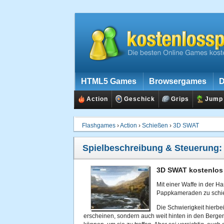
HTML5 Games
Browsergames
D
Action
Geschick
Grips
Jump
Flashgames
›
Action
›
Schießen
›
3D SWAT
Spielbeschreibung & Steuerung
3D SWAT kostenlos 
Mit einer Waffe in der Ha
Pappkameraden zu schi
Die Schwierigkeit hierbei
erscheinen, sondern auch weit hinten in den Berge