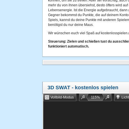
können, um sie zu treffen. Aber sei vorsichtig, au
mehr du von ihnen übersiehst, desto öfters wird auf
Lebensenergie. Ist die Energie aufgebraucht, dann g
Gegner bekommst du Punkte, die auf deinem Konto
Spiels, kannst du deine Punkte mit anderen Spieler
benötigst du nur deine Maus.
Wir wünschen euch viel Spaß auf kostenlosspielen.
Steuerung: Zielen und schießen tust du ausschlie
funktioniert automatisch.
3D SWAT
- kostenlos spielen
Vollbild-Modus
115
%
Lich