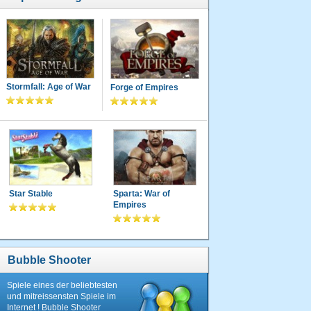
Stormfall: Age of War
Forge of Empires
Star Stable
Sparta: War of
Empires
Bubble Shooter
Spiele eines der beliebtesten
und mitreissensten Spiele im
Internet ! Bubble Shooter