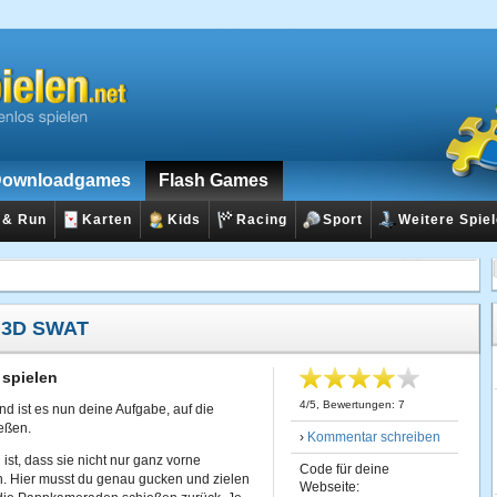
ownloadgames
Flash Games
 & Run
Karten
Kids
Racing
Sport
Weitere Spie
:
3D SWAT
spielen
4
/
5
, Bewertungen:
7
nd ist es nun deine Aufgabe, auf die
eßen.
›
Kommentar schreiben
 ist, dass sie nicht nur ganz vorne
Code für deine
n. Hier musst du genau gucken und zielen
Webseite: