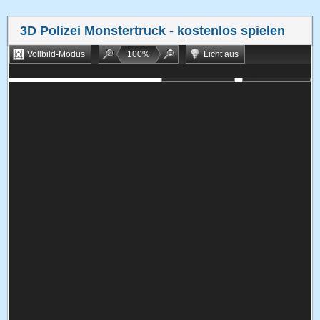
3D Polizei Monstertruck
- kostenlos spielen
Vollbild-Modus
100
%
Licht aus
Bookmarken
Zufallsspiel