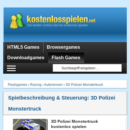
HTML5 Games
Browsergames
Downloadgames
Flash Games
Flashgames
›
Racing
›
Autorennen
›
3D Polizei Monstertruck
Spielbeschreibung & Steuerung:
3D Polizei
Monstertruck
3D Polizei Monstertruck
kostenlos spielen