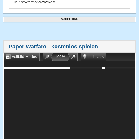
WERBUNG
Paper Warfare
- kostenlos spielen
Vollbild-Modus
105
%
Licht aus
Bookmarken
Zufallsspiel