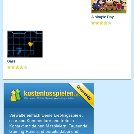
A simple Day
Gare
Verwalte einfach Deine Lieblingsspiele,
schreibe Kommentare und trete in
Kontakt mit deinen Mitspielern. Tausende
Gaming-Fans sind bereits dabei und