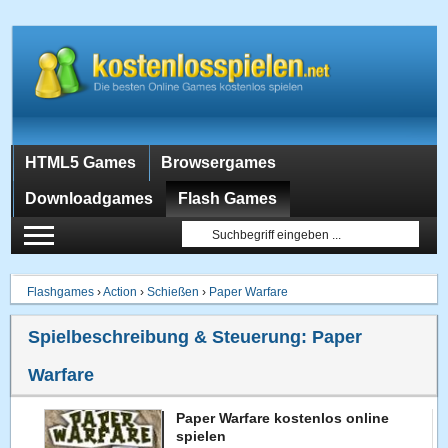
HTML5 Games
Browsergames
Downloadgames
Flash Games
Flashgames
›
Action
›
Schießen
›
Paper Warfare
Spielbeschreibung & Steuerung:
Paper
Warfare
Paper Warfare kostenlos online
spielen