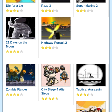
Die for a Lie
Raze 3
Super Marine 2
21 Days on the
Highway Pursuit 2
Moon
Zombie Fänger
City Siege 4 Alien
Tactical Assassin
Siege