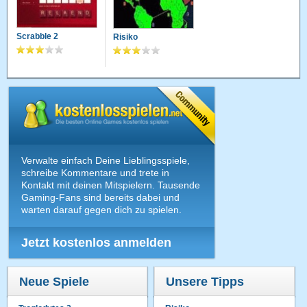
Scrabble 2
Risiko
Verwalte einfach Deine Lieblingsspiele,
schreibe Kommentare und trete in
Kontakt mit deinen Mitspielern. Tausende
Gaming-Fans sind bereits dabei und
warten darauf gegen dich zu spielen.
Jetzt kostenlos anmelden
Neue Spiele
Unsere Tipps