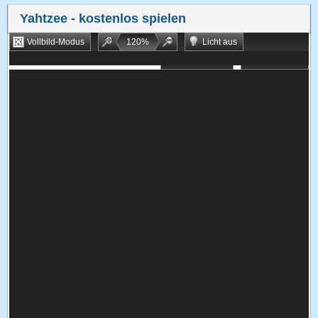
Yahtzee
- kostenlos spielen
Vollbild-Modus
120
%
Licht aus
Bookmarken
Zufallsspiel