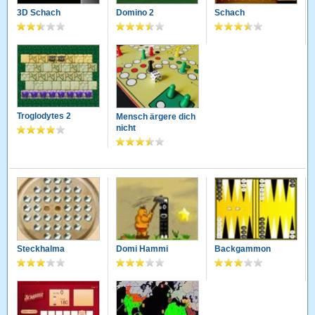
3D Schach
Domino 2
Schach
Troglodytes 2
Mensch ärgere dich
nicht
Steckhalma
Domi Hammi
Backgammon