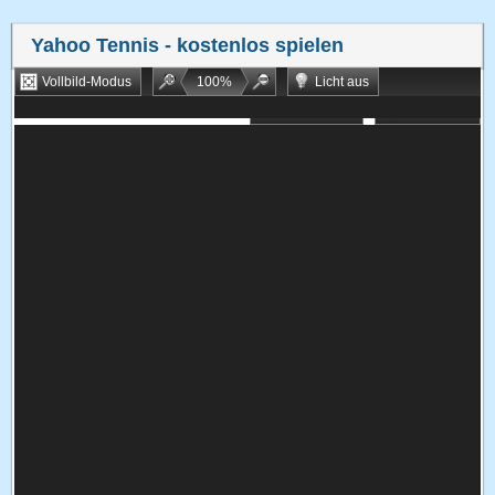
Yahoo Tennis
- kostenlos spielen
Vollbild-Modus
100
%
Licht aus
Bookmarken
Zufallsspiel