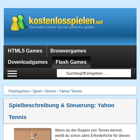
HTML5 Games
Browsergames
Downloadgames
Flash Games
Flashgames
›
Sport
›
Tennis
›
Yahoo Tennis
Spielbeschreibung & Steuerung:
Yahoo
Tennis
Wenn du die Regeln von Tennis kennst,
weißt du schon alles Erforderliche für dieses