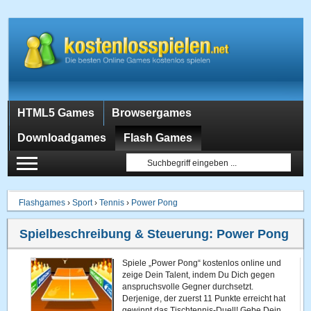
HTML5 Games
Browsergames
Downloadgames
Flash Games
Flashgames
›
Sport
›
Tennis
›
Power Pong
Spielbeschreibung & Steuerung:
Power Pong
Spiele „Power Pong“ kostenlos online und
zeige Dein Talent, indem Du Dich gegen
anspruchsvolle Gegner durchsetzt.
Derjenige, der zuerst 11 Punkte erreicht hat
gewinnt das Tischtennis-Duell! Gebe Dein