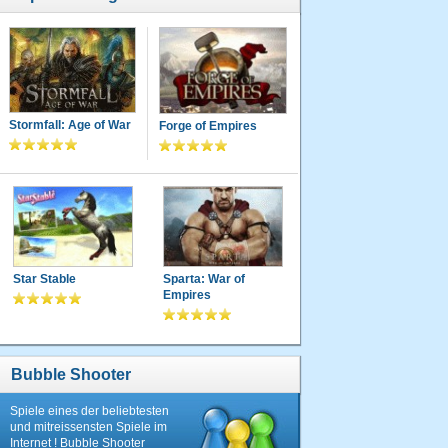
Stormfall: Age of War
Forge of Empires
Star Stable
Sparta: War of
Empires
Bubble Shooter
Spiele eines der beliebtesten
und mitreissensten Spiele im
Internet ! Bubble Shooter