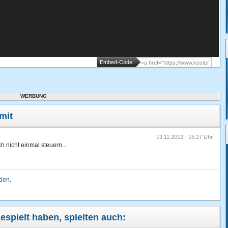
Embed-Code:
WERBUNG
mit
19.11.2012 · 15:27 Uhr
ch nicht einmal steuern...
lden
.
espielt haben, spielten auch: