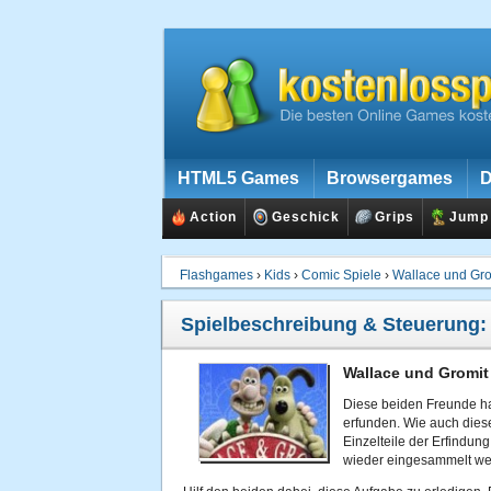
HTML5 Games
Browsergames
D
Action
Geschick
Grips
Jump
Flashgames
›
Kids
›
Comic Spiele
›
Wallace und Gro
Spielbeschreibung & Steuerung
Wallace und Gromit
Diese beiden Freunde ha
erfunden. Wie auch diese
Einzelteile der Erfindu
wieder eingesammelt we