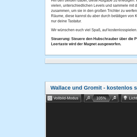
Hilf den beiden dabei, diese Aufgabe zu erledigen.
vielen, unterschiedlichen Levels und sammele mit 
zusammen, um sie in den großen Trichter zu werfe
Räume, diese kannst du aber durch betätigen von K
nur deine Tastatur.
Wir wünschen euch viel Spaß, auf kostenlosspielen.
Steuerung: Steuere den Hubschrauber über die Pfe
Leertaste wird der Magnet ausgeworfen.
Wallace und Gromit
- kostenlos s
Vollbild-Modus
105
%
Lich