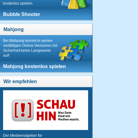
kostenlos spielen.
Bubble Shooter
Mahjong
Bei Mahjong kommt in seinen
vielfältigen Online-Versionen mit
Sicherheit keine Langeweile
auf!
Mahjong kostenlos spielen
Wir empfehlen
Der Medienratgeber für