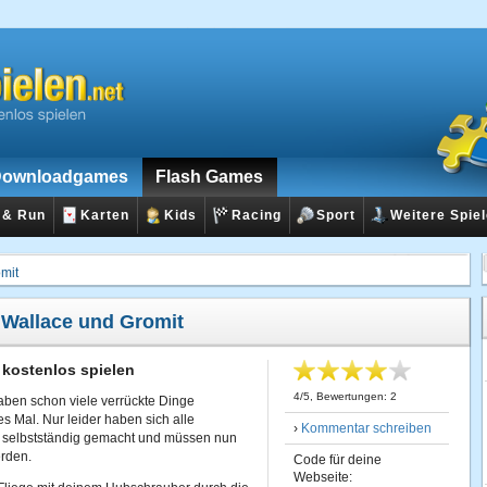
ownloadgames
Flash Games
 & Run
Karten
Kids
Racing
Sport
Weitere Spie
mit
:
Wallace und Gromit
 kostenlos spielen
4
/
5
, Bewertungen:
2
ben schon viele verrückte Dinge
s Mal. Nur leider haben sich alle
›
Kommentar schreiben
ng selbstständig gemacht und müssen nun
rden.
Code für deine
Webseite: