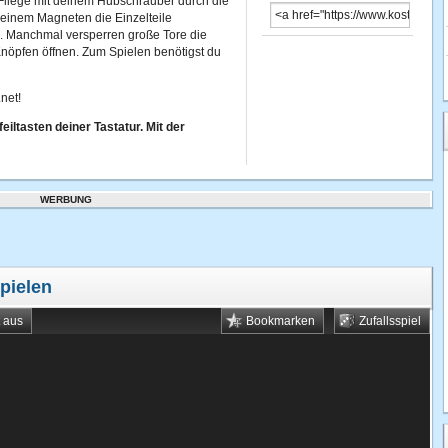
 Fliege mit deinem Hubschrauber durch die
deinem Magneten die Einzelteile
n. Manchmal versperren große Tore die
nöpfen öffnen. Zum Spielen benötigst du
net!
iltasten deiner Tastatur. Mit der
WERBUNG
pielen
t aus
Bookmarken
Zufallsspiel