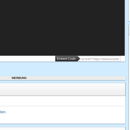
Embed-Code:
WERBUNG
lden
.