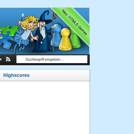
le
Highscores
1.
ShadowDommy
40 Punkte
21.01.2012 um 04:07
Uhr