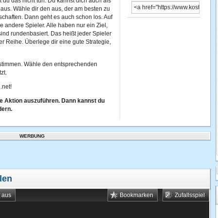
 du das nicht tun. Du kannst dich auch als
 aus. Wähle dir den aus, der am besten zu
nschaften. Dann geht es auch schon los. Auf
 andere Spieler. Alle haben nur ein Ziel,
nd rundenbasiert. Das heißt jeder Spieler
 Reihe. Überlege dir eine gute Strategie,
estimmen. Wähle den entsprechenden
zt.
.net!
te Aktion auszuführen. Dann kannst du
dern.
WERBUNG
len
t aus
Bookmarken
Zufallsspiel