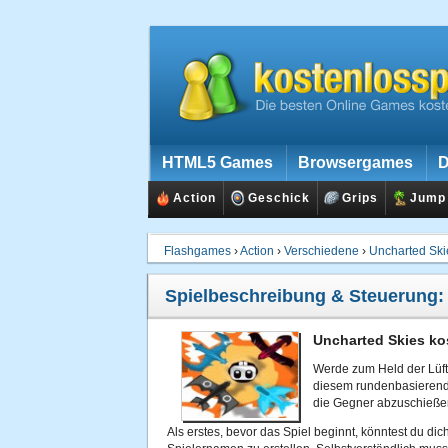
HTML5 Games
Browsergames
D
Action
Geschick
Grips
Jump
Flashgames
›
Action
›
Verschiedene
›
Uncharted Ski
Spielbeschreibung & Steuerung
Uncharted Skies ko
Werde zum Held der Lüft
diesem rundenbasierende
die Gegner abzuschießen
Als erstes, bevor das Spiel beginnt, könntest du d