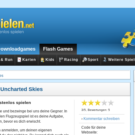
ownloadgames
Flash Games
 & Run
Karten
Kids
Racing
Sport
Weitere Spie
es
:
Uncharted Skies
stenlos spielen
3
/
5
, Bewertungen:
5
e und bezwinge bei uns deine Gegner. In
n Flugzeugspiel ist es deine Aufgabe,
›
Kommentar schreiben
, bevor es dich erwischt.
Code für deine
ich anmelden, um deinen eigenen
Webseite: