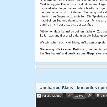
Spielernamen zu erstellen. Selbstverständlich musst
Gast einloggen. Danach suchst du dir einen Flieger
dir passt. Alle Flieger haben unterschiedliche Eige
der Landkarte bist du, mit deinem Flugzeug und viele
nämlich den Gegner abzuschießen. Die Spielzüge si
macht einen Zug und dann kommt der nächste an der
damit du nicht der erste bist, der abstürzt.
Mit deiner Maus kannst du deinen nächsten Zug b
Button aus und dieser wird dann an die Spitze geset
Wir wünschen euch viel Erfolg, auf kostenlosspielen
Steuerung: Klicke einen Button an, um die nächs
ihn "festhalten" und den Kurs des Fliegers verän
Uncharted Skies
- kostenlos spie
Vollbild-Modus
105
%
Lich