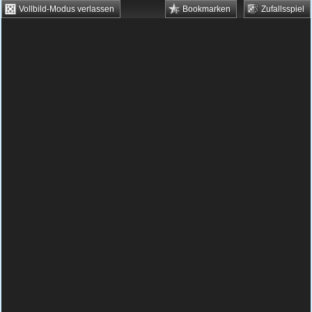
Vollbild-Modus verlassen
Bookmarken
Zufallsspiel
HTML5 Games
Browsergames
Downloadgames
Flash Games
Flashgames
›
Action
›
Schießen
›
Toss the Turtle
Spielbeschreibung & Steuerung:
Toss the
Turtle
„Toss the Turtle“ ist ein lustiges Spiel, in
dem Du eine Schildkröte so weit wie