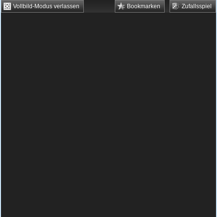
Vollbild-Modus verlassen
Bookmarken
Zufallsspiel
HTML5 Games
Browsergames
Downloadgames
Flash Games
Flashgames
›
Action
›
Schießen
›
Thing Thing 3
Spielbeschreibung & Steuerung:
Thing Thing
3
Thing Thing 3 kostenlos spielen
In diesem Game wird geschossen was das